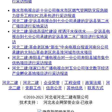
行采访拍摄
衡水市电视台赴十分公司衡水市区燃气管网防灾应急能
力提升工程EPC总承包进行采访报道
河北二建:定远县电视台到七分公司承建的定远县第二水
厂项目进行实地采访
河北二建:迎战高温忙建设 挥洒汗水保供水——定远县电
视台到七分公司承建的定远县第二水厂项目进行实地采
访
河北二建:革命老区焕“新生”中央电视台报道河南分公司
承建的大别山革命老区息县淮河城市供水项目
河北二建:寿阳县广播电视台对一分公司寿阳县城市集中
供热项目进行采访报道
河北二建:张家口市广播电视台对五分公司张北数字经济
产业孵化基地项目进行采访报道
河北二建
|
河北二建
|
企业荣誉
|
工程业绩
|
政策法规
|
河
北二建
|
党群工作
|
信息公开
|
其他信息
|
联系方式
©2010-2021 河北省河北二建有限公司
技术支持： 河北名企网荣誉企业-已收录
微商新闻媒体平台