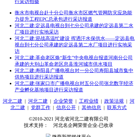
行采访拍摄
衡水市电视台赴十分公司衡水市区燃气管网防灾应急能
力提升工程EPC总承包进行采访报道
河北二建:定远县电视台到七分公司承建的定远县第二水
厂项目进行实地采访
河北二建:迎战高温忙建设 挥洒汗水保供水——定远县电
视台到七分公司承建的定远县第二水厂项目进行实地采
访
河北二建:革命老区焕“新生”中央电视台报道河南分公司
承建的大别山革命老区息县淮河城市供水项目
河北二建:寿阳县广播电视台对一分公司寿阳县城市集中
供热项目进行采访报道
河北二建:张家口市广播电视台对五分公司张北数字经济
产业孵化基地项目进行采访报道
河北二建
|
河北二建
|
企业荣誉
|
工程业绩
|
政策法规
|
河
北二建
|
党群工作
|
信息公开
|
其他信息
|
联系方式
©2010-2021 河北省河北二建有限公司
技术支持： 河北名企网荣誉企业-已收录
微商新闻媒体平台