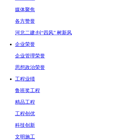
媒体聚焦
各方赞誉
河北二建:纠“四风” 树新风
企业荣誉
企业管理荣誉
思想政治荣誉
工程业绩
鲁班奖工程
精品工程
工程创优
科技创新
文明施工