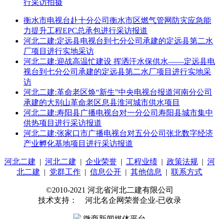
行采访拍摄
衡水市电视台赴十分公司衡水市区燃气管网防灾应急能
力提升工程EPC总承包进行采访报道
河北二建:定远县电视台到七分公司承建的定远县第二水
厂项目进行实地采访
河北二建:迎战高温忙建设 挥洒汗水保供水——定远县电
视台到七分公司承建的定远县第二水厂项目进行实地采
访
河北二建:革命老区焕“新生”中央电视台报道河南分公司
承建的大别山革命老区息县淮河城市供水项目
河北二建:寿阳县广播电视台对一分公司寿阳县城市集中
供热项目进行采访报道
河北二建:张家口市广播电视台对五分公司张北数字经济
产业孵化基地项目进行采访报道
河北二建
|
河北二建
|
企业荣誉
|
工程业绩
|
政策法规
|
河
北二建
|
党群工作
|
信息公开
|
其他信息
|
联系方式
©2010-2021 河北省河北二建有限公司
技术支持： 河北名企网荣誉企业-已收录
微商新闻媒体平台