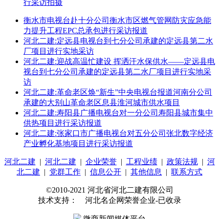
行采访拍摄
衡水市电视台赴十分公司衡水市区燃气管网防灾应急能
力提升工程EPC总承包进行采访报道
河北二建:定远县电视台到七分公司承建的定远县第二水
厂项目进行实地采访
河北二建:迎战高温忙建设 挥洒汗水保供水——定远县电
视台到七分公司承建的定远县第二水厂项目进行实地采
访
河北二建:革命老区焕“新生”中央电视台报道河南分公司
承建的大别山革命老区息县淮河城市供水项目
河北二建:寿阳县广播电视台对一分公司寿阳县城市集中
供热项目进行采访报道
河北二建:张家口市广播电视台对五分公司张北数字经济
产业孵化基地项目进行采访报道
河北二建
|
河北二建
|
企业荣誉
|
工程业绩
|
政策法规
|
河
北二建
|
党群工作
|
信息公开
|
其他信息
|
联系方式
©2010-2021 河北省河北二建有限公司
技术支持： 河北名企网荣誉企业-已收录
微商新闻媒体平台