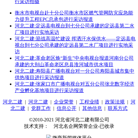
行采访拍摄
衡水市电视台赴十分公司衡水市区燃气管网防灾应急能
力提升工程EPC总承包进行采访报道
河北二建:定远县电视台到七分公司承建的定远县第二水
厂项目进行实地采访
河北二建:迎战高温忙建设 挥洒汗水保供水——定远县电
视台到七分公司承建的定远县第二水厂项目进行实地采
访
河北二建:革命老区焕“新生”中央电视台报道河南分公司
承建的大别山革命老区息县淮河城市供水项目
河北二建:寿阳县广播电视台对一分公司寿阳县城市集中
供热项目进行采访报道
河北二建:张家口市广播电视台对五分公司张北数字经济
产业孵化基地项目进行采访报道
河北二建
|
河北二建
|
企业荣誉
|
工程业绩
|
政策法规
|
河
北二建
|
党群工作
|
信息公开
|
其他信息
|
联系方式
©2010-2021 河北省河北二建有限公司
技术支持： 河北名企网荣誉企业-已收录
微商新闻媒体平台