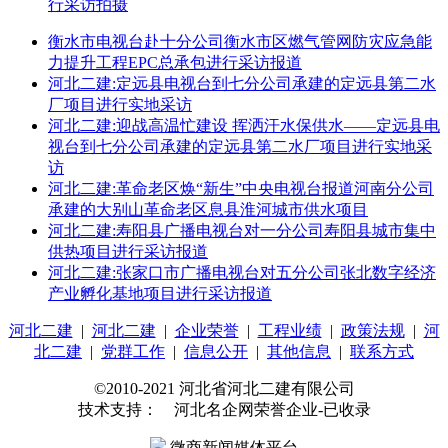
行采访拍摄
衡水市电视台赴十分公司衡水市区燃气管网防灾应急能
力提升工程EPC总承包进行采访报道
河北二建:定远县电视台到七分公司承建的定远县第二水
厂项目进行实地采访
河北二建:迎战高温忙建设 挥洒汗水保供水——定远县电
视台到七分公司承建的定远县第二水厂项目进行实地采
访
河北二建:革命老区焕“新生”中央电视台报道河南分公司
承建的大别山革命老区息县淮河城市供水项目
河北二建:寿阳县广播电视台对一分公司寿阳县城市集中
供热项目进行采访报道
河北二建:张家口市广播电视台对五分公司张北数字经济
产业孵化基地项目进行采访报道
河北二建
|
河北二建
|
企业荣誉
|
工程业绩
|
政策法规
|
河
北二建
|
党群工作
|
信息公开
|
其他信息
|
联系方式
©2010-2021 河北省河北二建有限公司
技术支持： 河北名企网荣誉企业-已收录
微商新闻媒体平台