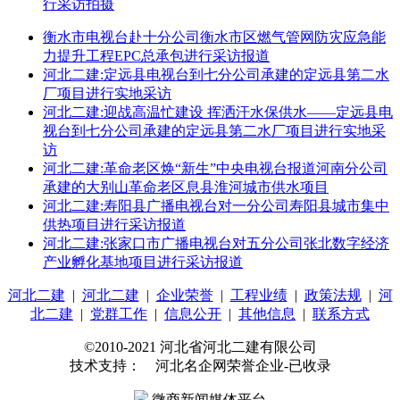
行采访拍摄
衡水市电视台赴十分公司衡水市区燃气管网防灾应急能
力提升工程EPC总承包进行采访报道
河北二建:定远县电视台到七分公司承建的定远县第二水
厂项目进行实地采访
河北二建:迎战高温忙建设 挥洒汗水保供水——定远县电
视台到七分公司承建的定远县第二水厂项目进行实地采
访
河北二建:革命老区焕“新生”中央电视台报道河南分公司
承建的大别山革命老区息县淮河城市供水项目
河北二建:寿阳县广播电视台对一分公司寿阳县城市集中
供热项目进行采访报道
河北二建:张家口市广播电视台对五分公司张北数字经济
产业孵化基地项目进行采访报道
河北二建
|
河北二建
|
企业荣誉
|
工程业绩
|
政策法规
|
河
北二建
|
党群工作
|
信息公开
|
其他信息
|
联系方式
©2010-2021 河北省河北二建有限公司
技术支持： 河北名企网荣誉企业-已收录
微商新闻媒体平台