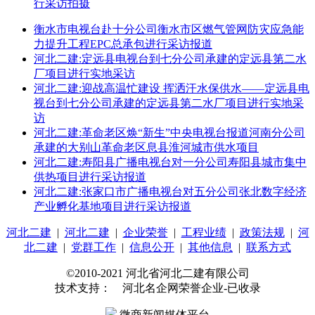
行采访拍摄
衡水市电视台赴十分公司衡水市区燃气管网防灾应急能
力提升工程EPC总承包进行采访报道
河北二建:定远县电视台到七分公司承建的定远县第二水
厂项目进行实地采访
河北二建:迎战高温忙建设 挥洒汗水保供水——定远县电
视台到七分公司承建的定远县第二水厂项目进行实地采
访
河北二建:革命老区焕“新生”中央电视台报道河南分公司
承建的大别山革命老区息县淮河城市供水项目
河北二建:寿阳县广播电视台对一分公司寿阳县城市集中
供热项目进行采访报道
河北二建:张家口市广播电视台对五分公司张北数字经济
产业孵化基地项目进行采访报道
河北二建
|
河北二建
|
企业荣誉
|
工程业绩
|
政策法规
|
河
北二建
|
党群工作
|
信息公开
|
其他信息
|
联系方式
©2010-2021 河北省河北二建有限公司
技术支持： 河北名企网荣誉企业-已收录
微商新闻媒体平台