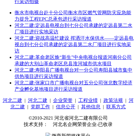
行采访拍摄
衡水市电视台赴十分公司衡水市区燃气管网防灾应急能
力提升工程EPC总承包进行采访报道
河北二建:定远县电视台到七分公司承建的定远县第二水
厂项目进行实地采访
河北二建:迎战高温忙建设 挥洒汗水保供水——定远县电
视台到七分公司承建的定远县第二水厂项目进行实地采
访
河北二建:革命老区焕“新生”中央电视台报道河南分公司
承建的大别山革命老区息县淮河城市供水项目
河北二建:寿阳县广播电视台对一分公司寿阳县城市集中
供热项目进行采访报道
河北二建:张家口市广播电视台对五分公司张北数字经济
产业孵化基地项目进行采访报道
河北二建
|
河北二建
|
企业荣誉
|
工程业绩
|
政策法规
|
河
北二建
|
党群工作
|
信息公开
|
其他信息
|
联系方式
©2010-2021 河北省河北二建有限公司
技术支持： 河北名企网荣誉企业-已收录
微商新闻媒体平台