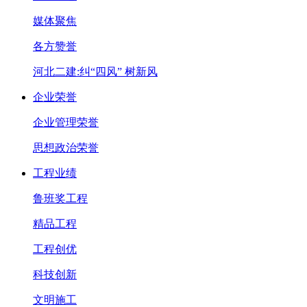
媒体聚焦
各方赞誉
河北二建:纠“四风” 树新风
企业荣誉
企业管理荣誉
思想政治荣誉
工程业绩
鲁班奖工程
精品工程
工程创优
科技创新
文明施工