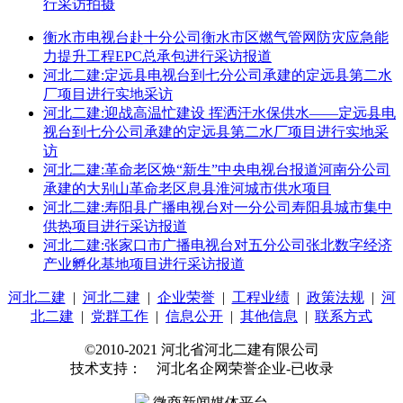
行采访拍摄
衡水市电视台赴十分公司衡水市区燃气管网防灾应急能
力提升工程EPC总承包进行采访报道
河北二建:定远县电视台到七分公司承建的定远县第二水
厂项目进行实地采访
河北二建:迎战高温忙建设 挥洒汗水保供水——定远县电
视台到七分公司承建的定远县第二水厂项目进行实地采
访
河北二建:革命老区焕“新生”中央电视台报道河南分公司
承建的大别山革命老区息县淮河城市供水项目
河北二建:寿阳县广播电视台对一分公司寿阳县城市集中
供热项目进行采访报道
河北二建:张家口市广播电视台对五分公司张北数字经济
产业孵化基地项目进行采访报道
河北二建
|
河北二建
|
企业荣誉
|
工程业绩
|
政策法规
|
河
北二建
|
党群工作
|
信息公开
|
其他信息
|
联系方式
©2010-2021 河北省河北二建有限公司
技术支持： 河北名企网荣誉企业-已收录
微商新闻媒体平台